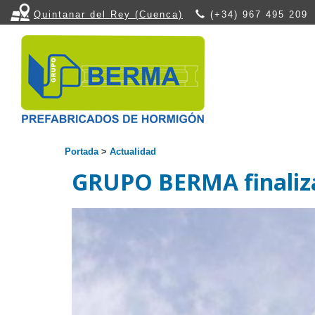
Quintanar del Rey (Cuenca)
(+34) 967 495 209
Portada
>
Actualidad
GRUPO BERMA finaliza